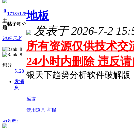
0
地板
1713
5128
主
帖子
积分
发表于 2026-7-2 15:
题
论坛元老
所有资源仅供技术交流
24小时内删除 违反
积分
5128
银天下趋势分析软件破解版
发消
息
回复
使用道具
举报
wc8989