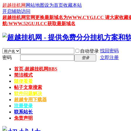
超越挂机网
网站地图
设为首页
收藏本站
开启辅助访问
超越挂机网官网更换最新域名为WWW.CYGJ.CC 请大家收藏
航:WWW.52GUJI.CC获取最新域名
找回密码
自动登录
密码
立即注册
登录
首页-超越挂机网
BBS
简洁模式
随便看看
帖子文章搜索
软件问题解决
超越专用下载器
注册登录
联系站长
免责声明