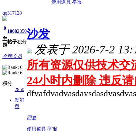
使用道具
举报
qq317128
0
沙发
1808
2850
主
帖子
积分
题
发表于 2026-7-2 13:
金牌会员
所有资源仅供技术交流
24小时内删除 违反
积分
2850
dfvafdvadvasdavsdasdvasdva
发消
息
回复
使用道具
举报