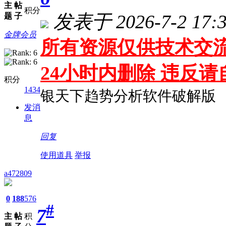
主
帖
积分
发表于 2026-7-2 17:3
题
子
金牌会员
所有资源仅供技术交流
24小时内删除 违反
积分
1434
银天下趋势分析软件破解版
发消
息
回复
使用道具
举报
a472809
0
188
576
#
7
主
帖
积