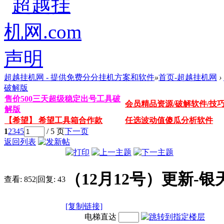
超越挂机网 - 提供免费分分挂机方案和软件
»
首页-超越挂机网
›
破解版
售价500三天超级稳定出号工具破
会员精品资源/破解软件/技
解版
【希望】 希望工具箱合作款
任选波动值傻瓜分析软件
1
2
3
4
5
/ 5 页
下一页
返回列表
（12月12号）更新-
查看:
852
|
回复:
43
[复制链接]
电梯直达