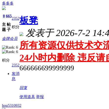
多多多
0
665
板凳
2352
主
帖
积分
题
子
发表于 2026-7-2 14:4
金牌会员
所有资源仅供技术交流
24小时内删除 违反
积分
2352
666666699999999
发消
息
回复
使用道具
举报
hou5310932