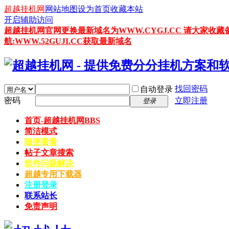
超越挂机网
网站地图
设为首页
收藏本站
开启辅助访问
超越挂机网官网更换最新域名为WWW.CYGJ.CC 请大家收藏
航:WWW.52GUJI.CC获取最新域名
找回密码
自动登录
密码
立即注册
登录
首页-超越挂机网
BBS
简洁模式
随便看看
帖子文章搜索
软件问题解决
超越专用下载器
注册登录
联系站长
免责声明