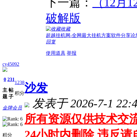
下一篇：
（12月
破解版
收藏
超越挂机网-全网最大挂机方案软件分享论
回复
使用道具
举报
cy45092
0
231
1238
沙发
主
帖
积分
题
子
发表于 2026-7-1 22:4
金牌会员
所有资源仅供技术交流
24小时内删除 违反
积分