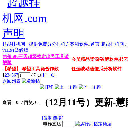
超越挂机网 - 提供免费分分挂机方案和软件
»
首页-超越挂机网
›
v11.91破解版
售价500三天超级稳定出号工具破
会员精品资源/破解软件/技
解版
【希望】 希望工具箱合作款
任选波动值傻瓜分析软件
1
2
3
4
5
6
7
/ 7 页
下一页
返回列表
（12月11号）更新-慧
查看:
1057
|
回复:
65
[复制链接]
电梯直达