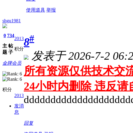
使用道具
举报
shgu1981
0
734
#
8
2013
主
帖
积分
发表于 2026-7-2 06:2
题
子
金牌会员
所有资源仅供技术交流
24小时内删除 违反
积分
2013
dddddddddddddddddddd
发消
息
回复