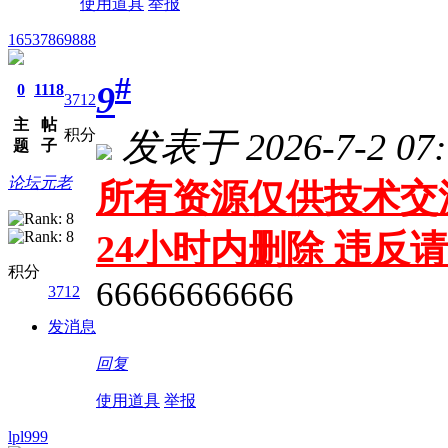
使用道具
举报
16537869888
#
9
0
1118
3712
主
帖
发表于 2026-7-2 07:
积分
题
子
论坛元老
所有资源仅供技术交
24小时内删除 违
积分
66666666666
3712
发消息
回复
使用道具
举报
lpl999