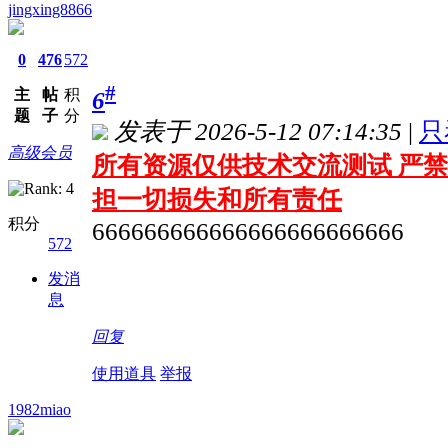
jingxing8866
0
476
572
#
主
帖
积
6
题
子
分
发表于 2026-5-12 07:14:35
|
只
高级会员
所有资源仅供技术交流测试 严禁
担一切损失和所有责任
积分
666666666666666666666666
572
发消
息
回复
使用道具
举报
1982miao