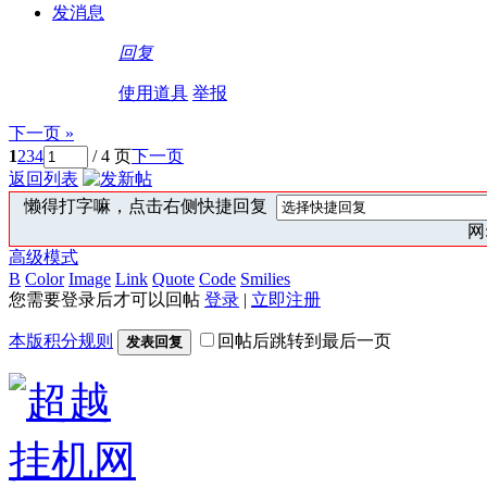
发消息
回复
使用道具
举报
下一页 »
1
2
3
4
/ 4 页
下一页
返回列表
懒得打字嘛，点击右侧快捷回复
网:
高级模式
B
Color
Image
Link
Quote
Code
Smilies
您需要登录后才可以回帖
登录
|
立即注册
本版积分规则
回帖后跳转到最后一页
发表回复