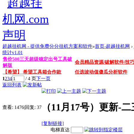
超越挂机网 - 提供免费分分挂机方案和软件
»
首页-超越挂机网
›
统计v1.01
售价500三天超级稳定出号工具破
会员精品资源/破解软件/技
解版
【希望】 希望工具箱合作款
任选波动值傻瓜分析软件
1
2
3
4
/ 4 页
下一页
返回列表
（11月17号）更新-二
查看:
1476
|
回复:
37
[复制链接]
电梯直达