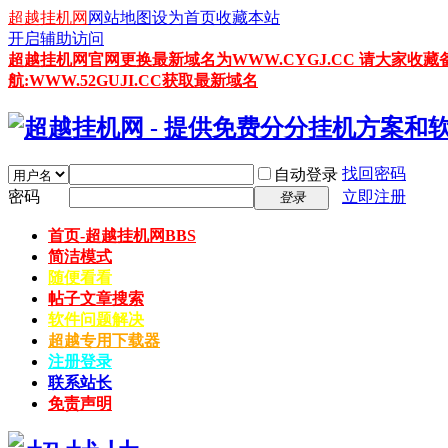
超越挂机网
网站地图
设为首页
收藏本站
开启辅助访问
超越挂机网官网更换最新域名为WWW.CYGJ.CC 请大家收藏
航:WWW.52GUJI.CC获取最新域名
找回密码
自动登录
密码
立即注册
登录
首页-超越挂机网
BBS
简洁模式
随便看看
帖子文章搜索
软件问题解决
超越专用下载器
注册登录
联系站长
免责声明