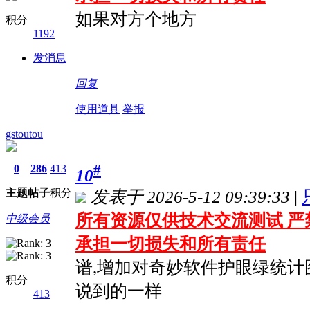
如果对方个地方
积分
1192
发消息
回复
使用道具
举报
gstoutou
#
0
286
413
10
主题
帖子
积分
发表于 2026-5-12 09:39:33
|
所有资源仅供技术交流测试 严
中级会员
承担一切损失和所有责任
谱,增加对奇妙软件护眼绿统计
积分
说到的一样
413