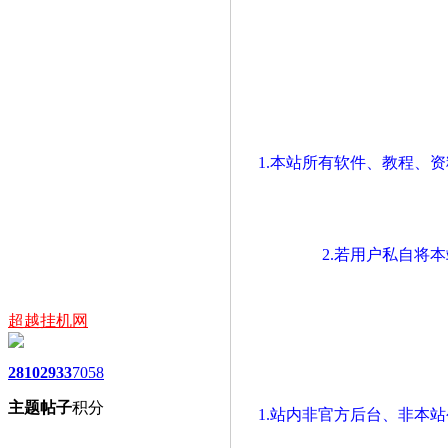
1.本站所有软件、教程、
2.若用户私自将
超越挂机网
2810
2933
7058
主题
帖子
积分
1.站内非官方后台、非本