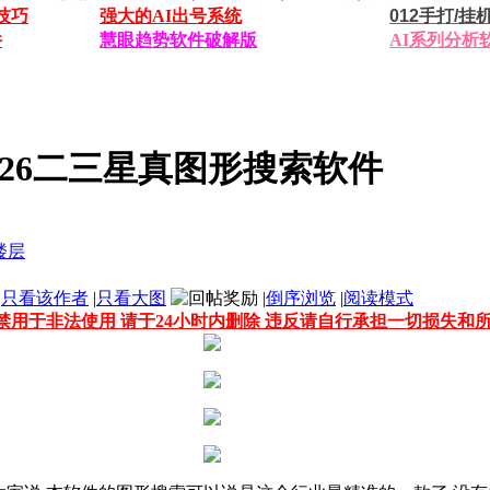
技巧
强大的AI出号系统
012手打/
件
慧眼趋势软件破解版
AI系列分析
2026二三星真图形搜索软件
只看该作者
|
只看大图
|
倒序浏览
|
阅读模式
禁用于非法使用 请于24小时内删除 违反请自行承担一切损失和