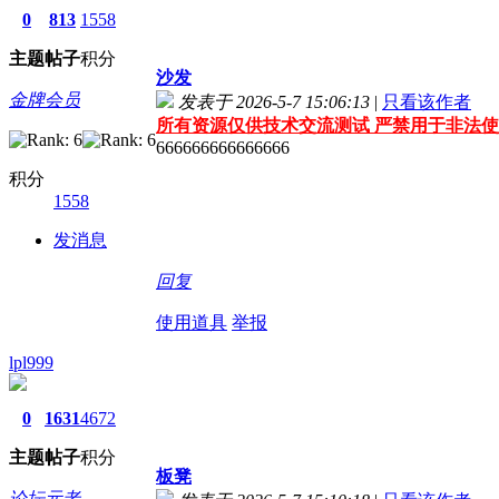
0
813
1558
主题
帖子
积分
沙发
金牌会员
发表于 2026-5-7 15:06:13
|
只看该作者
所有资源仅供技术交流测试 严禁用于非法使
666666666666666
积分
1558
发消息
回复
使用道具
举报
lpl999
0
1631
4672
主题
帖子
积分
板凳
论坛元老