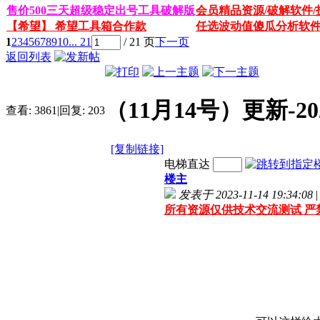
售价500三天超级稳定出号工具破解版
会员精品资源/破解软件/
【希望】 希望工具箱合作款
任选波动值傻瓜分析软
1
2
3
4
5
6
7
8
9
10
... 21
/ 21 页
下一页
返回列表
（11月14号）更新-
查看:
3861
|
回复:
203
[复制链接]
电梯直达
楼主
发表于 2023-11-14 19:34:08
|
所有资源仅供技术交流测试 严