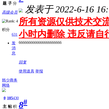
题
子
分
发表于 2022-6-16 16:
高级会员
所有资源仅供技术交流
积分
小时内删除 违反请自
631
6666666666666666666666
发
消
息
回复
使用道具
举报
韩少商务
网络
0
105
430
#
8
主
帖
积