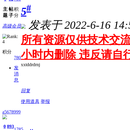
#
5
主
帖
积
题
子
分
发表于 2022-6-16 14:
高级会员
所有资源仅供技术交流
小时内删除 违反请自
积分
780
xxtddrdrnj
发
消
息
回复
使用道具
举报
a5678999
0
893
1785