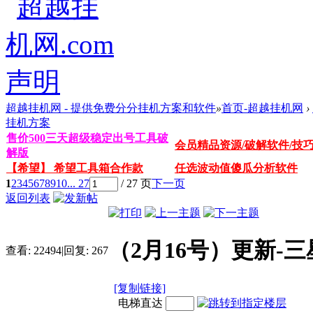
超越挂机网 - 提供免费分分挂机方案和软件
»
首页-超越挂机网
›
挂机方案
售价500三天超级稳定出号工具破
会员精品资源/破解软件/技
解版
【希望】 希望工具箱合作款
任选波动值傻瓜分析软件
1
2
3
4
5
6
7
8
9
10
... 27
/ 27 页
下一页
返回列表
（2月16号）更新-
查看:
22494
|
回复:
267
[复制链接]
电梯直达