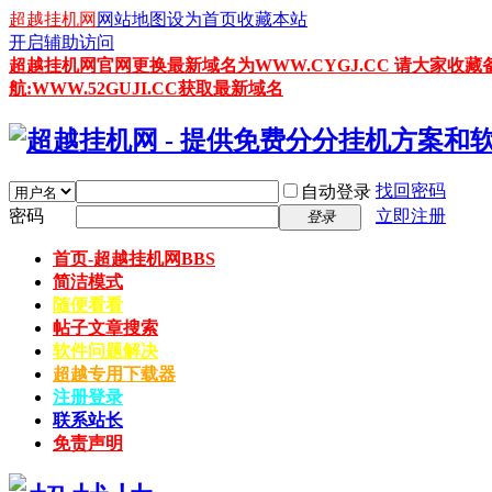
超越挂机网
网站地图
设为首页
收藏本站
开启辅助访问
超越挂机网官网更换最新域名为WWW.CYGJ.CC 请大家收藏
航:WWW.52GUJI.CC获取最新域名
找回密码
自动登录
密码
立即注册
登录
首页-超越挂机网
BBS
简洁模式
随便看看
帖子文章搜索
软件问题解决
超越专用下载器
注册登录
联系站长
免责声明