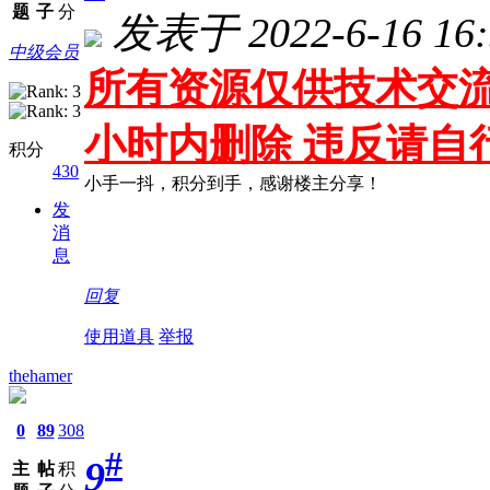
题
子
分
发表于 2022-6-16 16:
中级会员
所有资源仅供技术交流
小时内删除 违反请自
积分
430
小手一抖，积分到手，感谢楼主分享！
发
消
息
回复
使用道具
举报
thehamer
0
89
308
#
9
主
帖
积