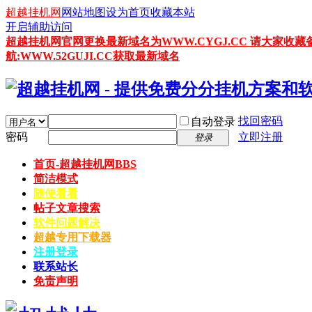
超越挂机网
网站地图
设为首页
收藏本站
开启辅助访问
超越挂机网官网更换最新域名为WWW.CYGJ.CC 请大家收藏
航:WWW.52GUJI.CC获取最新域名
找回密码
自动登录
密码
立即注册
登录
首页-超越挂机网
BBS
简洁模式
随便看看
帖子文章搜索
软件问题解决
超越专用下载器
注册登录
联系站长
免责声明