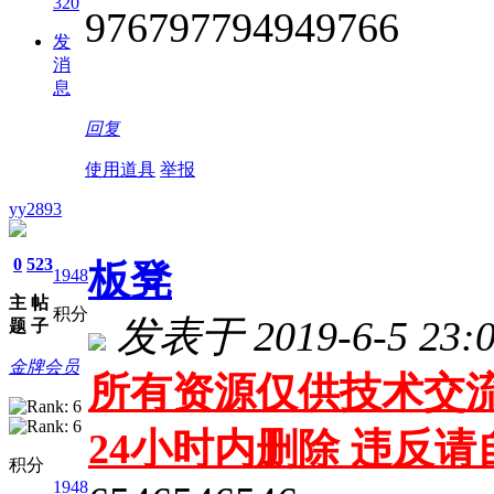
320
976797794949766
发
消
息
回复
使用道具
举报
yy2893
0
523
板凳
1948
主
帖
积分
发表于 2019-6-5 23:0
题
子
金牌会员
所有资源仅供技术交流
24小时内删除 违反
积分
1948