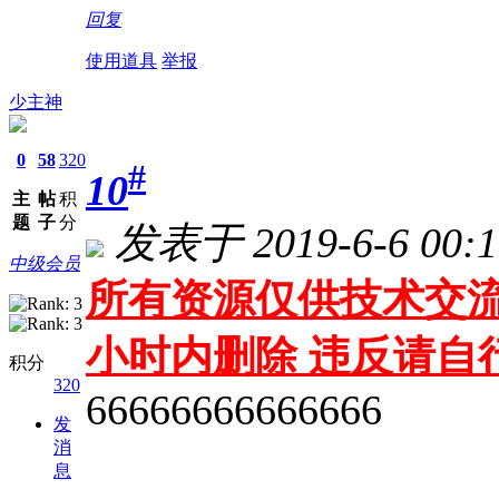
回复
使用道具
举报
少主神
0
58
320
#
10
主
帖
积
题
子
分
发表于 2019-6-6 00:1
中级会员
所有资源仅供技术交流
小时内删除 违反请自
积分
320
66666666666666
发
消
息