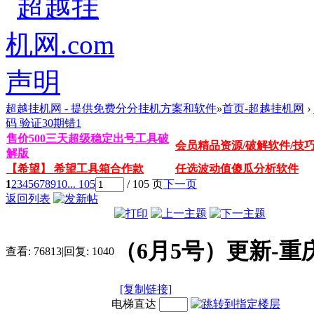
超越挂机网 - 提供免费分分挂机方案和软件
»
首页-超越挂机网
›
码 验证30期错1
售价500三天超级稳定出号工具破
会员精品资源/破解软件/技
解版
【希望】 希望工具箱合作款
任选波动值傻瓜分析软件
1
2
3
4
5
6
7
8
9
10
... 105
/ 105 页
下一页
返回列表
（6月5号）更新-重庆
查看:
76813
|
回复:
1040
[复制链接]
电梯直达