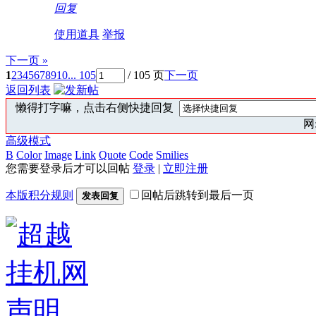
回复
使用道具
举报
下一页 »
1
2
3
4
5
6
7
8
9
10
... 105
/ 105 页
下一页
返回列表
懒得打字嘛，点击右侧快捷回复
网:
高级模式
B
Color
Image
Link
Quote
Code
Smilies
您需要登录后才可以回帖
登录
|
立即注册
本版积分规则
回帖后跳转到最后一页
发表回复