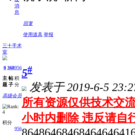
消
息
回复
使用道具
举报
三十手术
室
#
0
368
956
5
主
帖
积
发表于 2019-6-5 23:2
题
子
分
高级会员
所有资源仅供技术交流
小时内删除 违反请自
积分
8648646846846464641
956