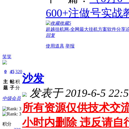
600+注做号实战
收藏
5
超越挂机网-全网最大挂机方案软件分享论
回复
使用道具
举报
笑笑
0
45
320
沙发
主
帖
积
题
子
分
发表于 2019-6-5 22:5
中级会员
所有资源仅供技术交流
小时内删除 违反请自
积分