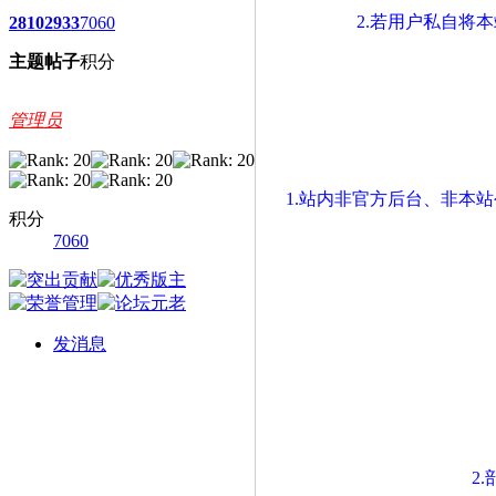
2.若用户私自将
2810
2933
7060
主题
帖子
积分
管理员
1.站内非官方后台、非本
积分
7060
发消息
2