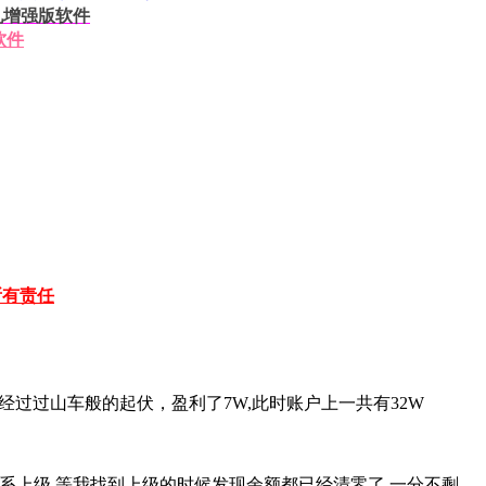
挂机增强版软件
软件
所有责任
艇，经过过山车般的起伏，盈利了7W,此时账户上一共有32W
联系上级,等我找到上级的时候发现余额都已经清零了,一分不剩