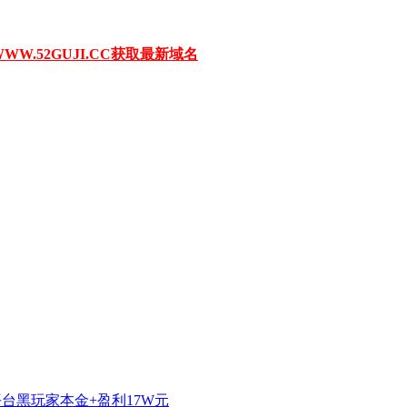
W.52GUJI.CC获取最新域名
平台黑玩家本金+盈利17W元