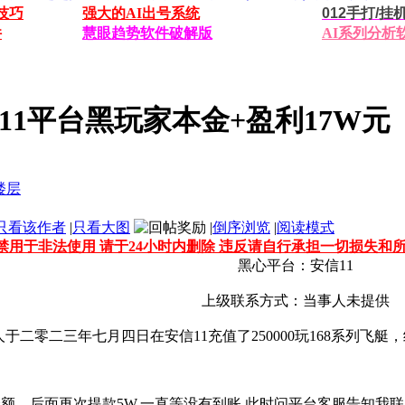
技巧
强大的AI出号系统
012手打/
件
慧眼趋势软件破解版
AI系列分析
信11平台黑玩家本金+盈利17W元
只看该作者
|
只看大图
|
倒序浏览
|
阅读模式
禁用于非法使用 请于24小时内删除 违反请自行承担一切损失和
黑心平台：安信11
上级联系方式：当事人未提供
人于二零二三年七月四日在安信11充值了250000玩168系列飞
户余额，后面再次提款5W,一直等没有到账,此时问平台客服告知我