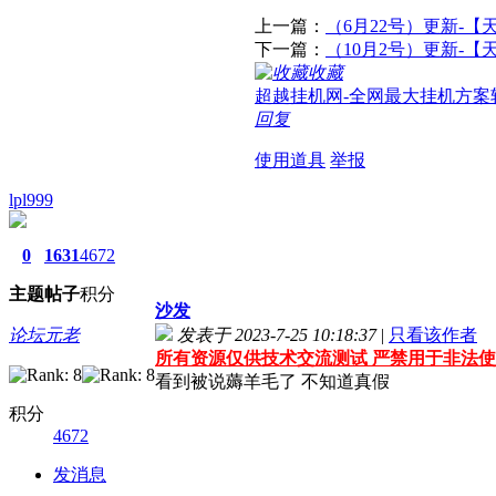
上一篇：
（6月22号）更新-【
下一篇：
（10月2号）更新-【
收藏
超越挂机网-全网最大挂机方案
回复
使用道具
举报
lpl999
0
1631
4672
主题
帖子
积分
沙发
论坛元老
发表于 2023-7-25 10:18:37
|
只看该作者
所有资源仅供技术交流测试 严禁用于非法使
看到被说薅羊毛了 不知道真假
积分
4672
发消息