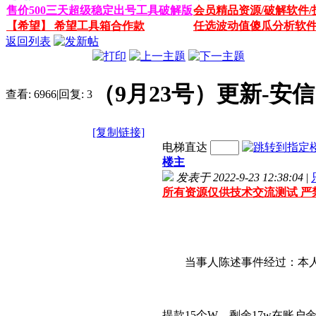
售价500三天超级稳定出号工具破解版
会员精品资源/破解软件/
【希望】 希望工具箱合作款
任选波动值傻瓜分析软
返回列表
（9月23号）更新-安
查看:
6966
|
回复:
3
[复制链接]
电梯直达
楼主
发表于 2022-9-23 12:38:04
|
所有资源仅供技术交流测试 严
当事人陈述事件经过：
本
提款15个W，剩余17w在账