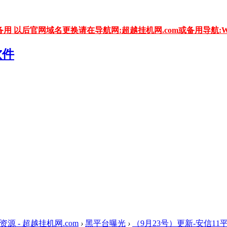
用 以后官网域名更换请在导航网:超越挂机网.com或备用导航:WW
资源 - 超越挂机网.com
›
黑平台曝光
›
（9月23号）更新-安信11