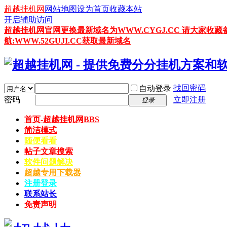
超越挂机网
网站地图
设为首页
收藏本站
开启辅助访问
超越挂机网官网更换最新域名为WWW.CYGJ.CC 请大家收藏
航:WWW.52GUJI.CC获取最新域名
找回密码
自动登录
密码
立即注册
登录
首页-超越挂机网
BBS
简洁模式
随便看看
帖子文章搜索
软件问题解决
超越专用下载器
注册登录
联系站长
免责声明