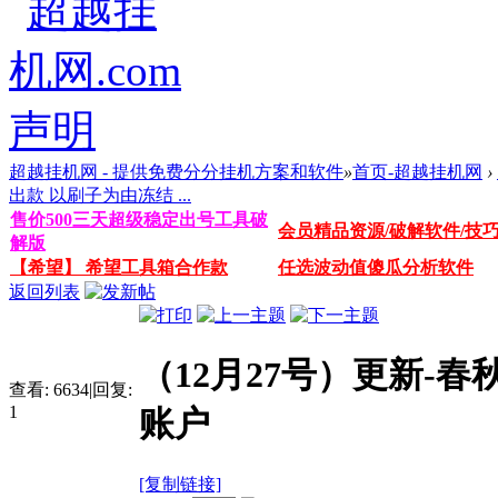
超越挂机网 - 提供免费分分挂机方案和软件
»
首页-超越挂机网
›
出款 以刷子为由冻结 ...
售价500三天超级稳定出号工具破
会员精品资源/破解软件/技
解版
【希望】 希望工具箱合作款
任选波动值傻瓜分析软件
返回列表
（12月27号）更新-
查看:
6634
|
回复:
1
账户
[复制链接]