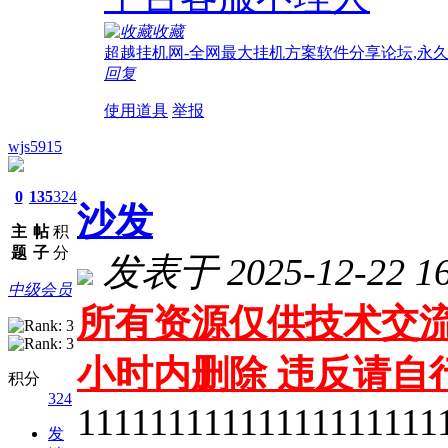
收藏
超越挂机网-全网最大挂机方案软件分享论坛,永
回复
使用道具
举报
wjs5915
0
135
324
沙发
主
帖
积
题
子
分
发表于 2025-12-22 16
中级会员
所有资源仅供技术交流
小时内删除 违反请自
积分
324
11111111111111111111
发