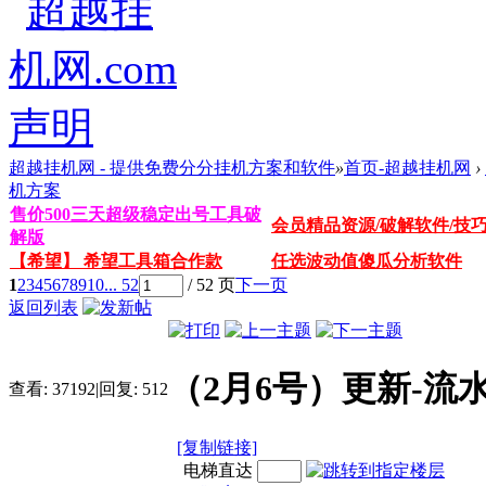
超越挂机网 - 提供免费分分挂机方案和软件
»
首页-超越挂机网
›
机方案
售价500三天超级稳定出号工具破
会员精品资源/破解软件/技
解版
【希望】 希望工具箱合作款
任选波动值傻瓜分析软件
1
2
3
4
5
6
7
8
9
10
... 52
/ 52 页
下一页
返回列表
（2月6号）更新-
查看:
37192
|
回复:
512
[复制链接]
电梯直达