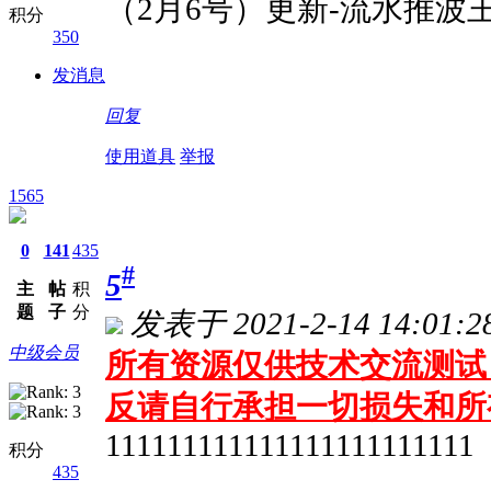
（2月6号）更新-流水推波
积分
350
发消息
回复
使用道具
举报
1565
0
141
435
#
5
主
帖
积
题
子
分
发表于 2021-2-14 14:01:2
中级会员
所有资源仅供技术交流测试 
反请自行承担一切损失和所
111111111111111111111111
积分
435