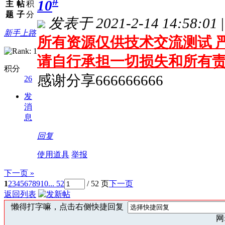
#
10
主
帖
积
题
子
分
发表于 2021-2-14 14:58:01
|
新手上路
所有资源仅供技术交流测试 严
请自行承担一切损失和所有
积分
感谢分享666666666
26
发
消
息
回复
使用道具
举报
下一页 »
1
2
3
4
5
6
7
8
9
10
... 52
/ 52 页
下一页
返回列表
懒得打字嘛，点击右侧快捷回复
网: