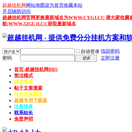
超越挂机网
网站地图
设为首页
收藏本站
开启辅助访问
超越挂机网官网更换最新域名为WWW.CYGJ.CC 请大家收藏
航:WWW.52GUJI.CC获取最新域名
找回密码
自动登录
密码
立即注册
登录
首页-超越挂机网
BBS
简洁模式
随便看看
帖子文章搜索
软件问题解决
超越专用下载器
注册登录
联系站长
免责声明