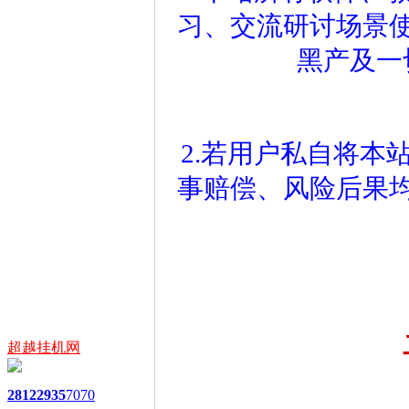
习、交流研讨场景
黑产及一
2.若用户私自将本
事赔偿、风险后果
超越挂机网
2812
2935
7070