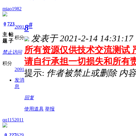
miao1982
0
723
#
8
2091
主
帖
发表于 2021-2-14 14:31:17
积分
题
子
所有资源仅供技术交流测试 严
禁止访问
请自行承担一切损失和所有
积分
2091
提示:
作者被禁止或删除 内
发消
息
回复
使用道具
举报
qq1152011
0
227
629