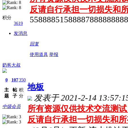
反请自行承担一切损失和
积分
5588885158888788888888
3619
发消息
回复
使用道具
举报
奶爸大叔
0
107
350
地板
主
帖
积
题
子
分
发表于 2021-2-14 13:57:1
中级会员
所有资源仅供技术交流测试 
反请自行承担一切损失和所