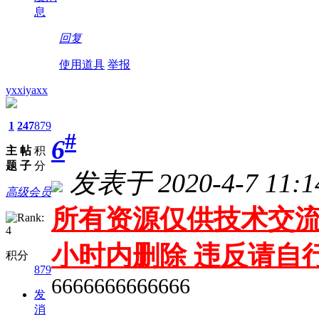
息
回复
使用道具
举报
yxxiyaxx
1
247
879
#
6
主
帖
积
题
子
分
发表于 2020-4-7 11:1
高级会员
所有资源仅供技术交流
小时内删除 违反请自
积分
879
6666666666666
发
消