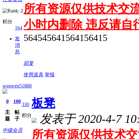
所有资源仅供技术交流
小时内删除 违反请自
积分
164
564545641564156415
发
消
息
回复
使用道具
举报
wenwen51888
板凳
0
100
330
主
帖
发表于 2020-4-7 10:
积分
题
子
中级会员
所有资源仅供技术交