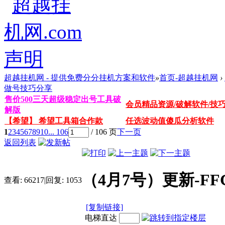
超越挂机网 - 提供免费分分挂机方案和软件
»
首页-超越挂机网
›
做号技巧分享
售价500三天超级稳定出号工具破
会员精品资源/破解软件/技
解版
【希望】 希望工具箱合作款
任选波动值傻瓜分析软件
1
2
3
4
5
6
7
8
9
10
... 106
/ 106 页
下一页
返回列表
（4月7号）更新-F
查看:
66217
|
回复:
1053
[复制链接]
电梯直达