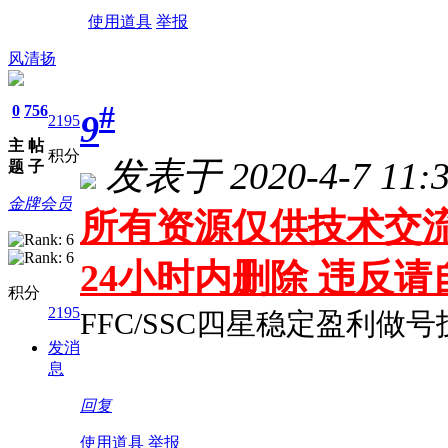
使用道具
举报
风清扬
#
0
756
9
2195
主
帖
积分
发表于 2020-4-7 11:3
题
子
金牌会员
所有资源仅供技术交流
24小时内删除 违反
积分
2195
FFC/SSC四星稳定盈利做
发消
息
回复
使用道具
举报