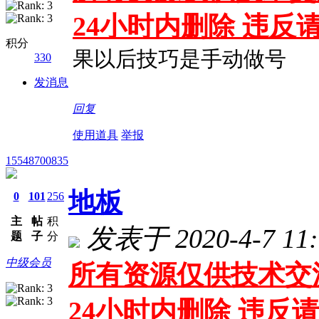
24小时内删除 违
积分
果以后技巧是手动做号
330
发消息
回复
使用道具
举报
15548700835
地板
0
101
256
主
帖
积
发表于 2020-4-7 11:
题
子
分
中级会员
所有资源仅供技术交
24小时内删除 违