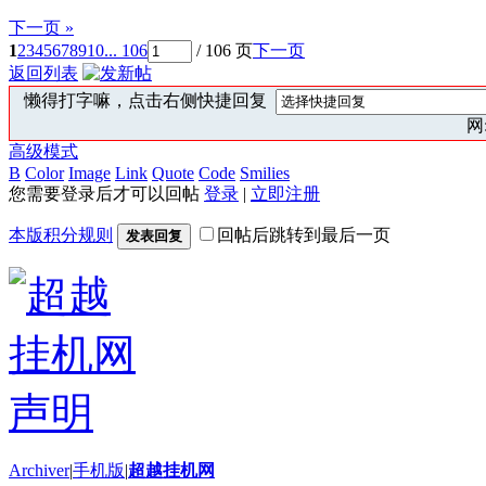
下一页 »
1
2
3
4
5
6
7
8
9
10
... 106
/ 106 页
下一页
返回列表
懒得打字嘛，点击右侧快捷回复
网:
高级模式
B
Color
Image
Link
Quote
Code
Smilies
您需要登录后才可以回帖
登录
|
立即注册
本版积分规则
回帖后跳转到最后一页
发表回复
Archiver
|
手机版
|
超越挂机网