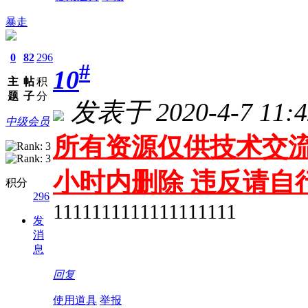
暴走
0
82
296
#
10
主
帖
积
题
子
分
发表于 2020-4-7 11:4
中级会员
所有资源仅供技术交流
小时内删除 违反请自
积分
296
1111111111111111111
发
消
息
回复
使用道具
举报