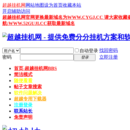
超越挂机网
网站地图
设为首页
收藏本站
开启辅助访问
超越挂机网官网更换最新域名为WWW.CYGJ.CC 请大家收藏
航:WWW.52GUJI.CC获取最新域名
找回密码
自动登录
密码
立即注册
登录
首页-超越挂机网
BBS
简洁模式
随便看看
帖子文章搜索
软件问题解决
超越专用下载器
注册登录
联系站长
免责声明