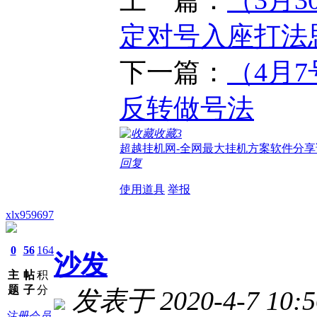
定对号入座打法
下一篇：
（4月7
反转做号法
收藏
3
超越挂机网-全网最大挂机方案软件分享
回复
使用道具
举报
xlx959697
0
56
164
沙发
主
帖
积
题
子
分
发表于 2020-4-7 10:5
注册会员