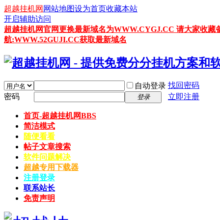
超越挂机网
网站地图
设为首页
收藏本站
开启辅助访问
超越挂机网官网更换最新域名为WWW.CYGJ.CC 请大家收藏
航:WWW.52GUJI.CC获取最新域名
找回密码
自动登录
密码
立即注册
登录
首页-超越挂机网
BBS
简洁模式
随便看看
帖子文章搜索
软件问题解决
超越专用下载器
注册登录
联系站长
免责声明