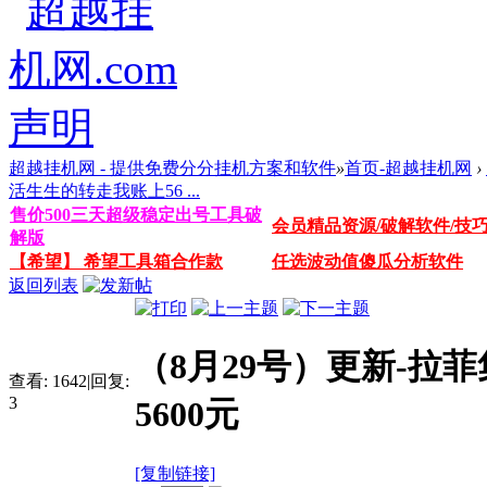
超越挂机网 - 提供免费分分挂机方案和软件
»
首页-超越挂机网
›
活生生的转走我账上56 ...
售价500三天超级稳定出号工具破
会员精品资源/破解软件/技
解版
【希望】 希望工具箱合作款
任选波动值傻瓜分析软件
返回列表
（8月29号）更新-拉
查看:
1642
|
回复:
3
5600元
[复制链接]