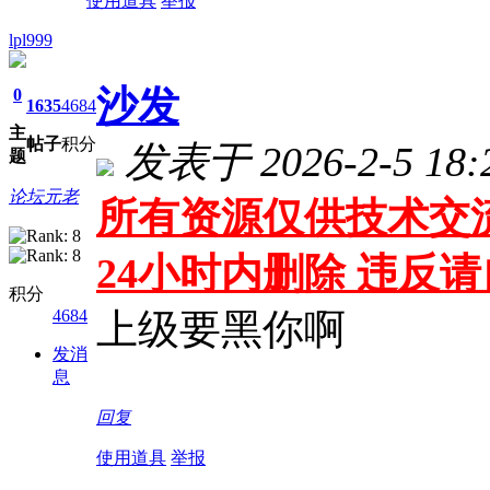
使用道具
举报
lpl999
沙发
0
1635
4684
主
帖子
积分
发表于 2026-2-5 18:
题
论坛元老
所有资源仅供技术交流
24小时内删除 违反
积分
4684
上级要黑你啊
发消
息
回复
使用道具
举报