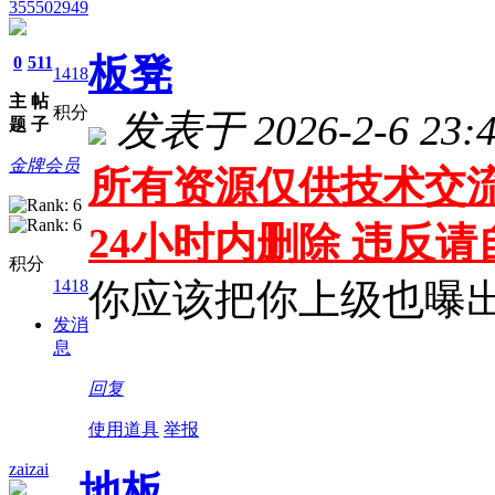
355502949
板凳
0
511
1418
主
帖
积分
发表于 2026-2-6 23:4
题
子
金牌会员
所有资源仅供技术交流
24小时内删除 违反
积分
1418
你应该把你上级也曝
发消
息
回复
使用道具
举报
zaizai
地板