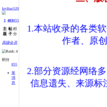
luyihao520
1
403
855
1.本站收录的各类
主
帖
积
题
子
分
作者、原
高级会员
积分
855
2.部分资源经网络
发
消
信息遗失、来源标
息