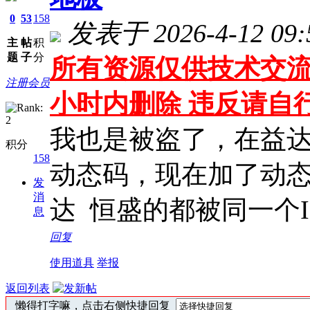
0
53
158
发表于 2026-4-12 09:
主
帖
积
题
子
分
所有资源仅供技术交流
注册会员
小时内删除 违反请自
我也是被盗了，在益
积分
158
动态码，现在加了动
发
消
达 恒盛的都被同一个I
息
回复
使用道具
举报
返回列表
懒得打字嘛，点击右侧快捷回复