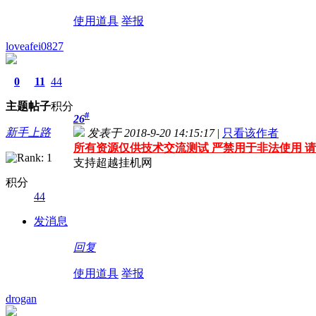
使用道具
举报
loveafei0827
0
11
44
主题
帖子
积分
#
26
新手上路
发表于 2018-9-20 14:15:17
|
只看该作者
所有资源仅供技术交流测试 严禁用于非法使用 请
支持超越挂机网
积分
44
发消息
回复
使用道具
举报
drogan