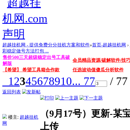
超越挂机网 - 提供免费分分挂机方案和软件
»
首页-超越挂机网
›
彩稳定做号方法打包 ...
售价500三天超级稳定出号工具破
会员精品资源/破解软件/技
解版
【希望】 希望工具箱合作款
任选波动值傻瓜分析软件
1
2
3
4
5
6
7
8
9
10
... 77
/ 7
返回列表
（9月17号）更新-
楼主:
超越挂机
网
上传