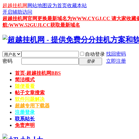
超越挂机网
网站地图
设为首页
收藏本站
开启辅助访问
超越挂机网官网更换最新域名为WWW.CYGJ.CC 请大家收藏
航:WWW.52GUJI.CC获取最新域名
找回密码
自动登录
密码
立即注册
登录
首页-超越挂机网
BBS
简洁模式
随便看看
帖子文章搜索
软件问题解决
超越专用下载器
注册登录
联系站长
免责声明