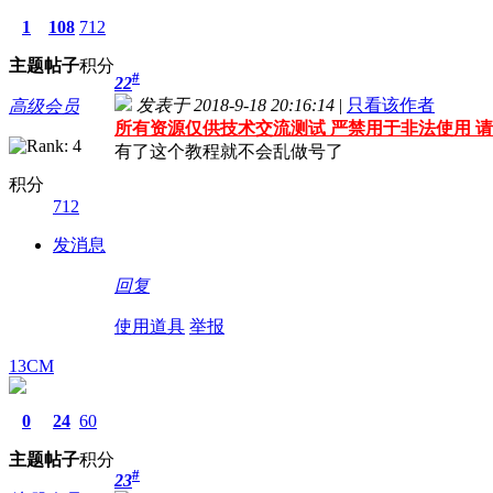
1
108
712
主题
帖子
积分
#
22
发表于 2018-9-18 20:16:14
|
只看该作者
高级会员
所有资源仅供技术交流测试 严禁用于非法使用 请
有了这个教程就不会乱做号了
积分
712
发消息
回复
使用道具
举报
13CM
0
24
60
主题
帖子
积分
#
23