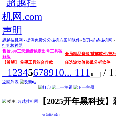
超越挂机网 - 提供免费分分挂机方案和软件
»
首页-超越挂机网
›
打究极神器
售价500三天超级稳定出号工具破
会员精品资源/破解软件/技
解版
【希望】 希望工具箱合作款
任选波动值傻瓜分析软件
1
2
3
4
5
6
7
8
9
10
... 111
/ 
返回列表
【2025开年黑科技
楼主:
超越挂机网
[复制链接]