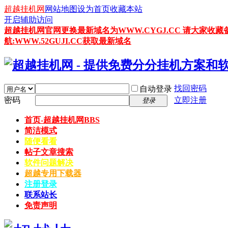
超越挂机网
网站地图
设为首页
收藏本站
开启辅助访问
超越挂机网官网更换最新域名为WWW.CYGJ.CC 请大家收藏
航:WWW.52GUJI.CC获取最新域名
找回密码
自动登录
密码
立即注册
登录
首页-超越挂机网
BBS
简洁模式
随便看看
帖子文章搜索
软件问题解决
超越专用下载器
注册登录
联系站长
免责声明