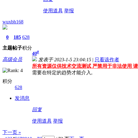
使用道具
举报
wuxbh168
0
185
628
主题
帖子
积分
#
40
高级会员
发表于 2023-1-5 23:04:15
|
只看该作者
所有资源仅供技术交流测试 严禁用于非法使用 请
需要在特定的趋势才能介入,
积分
628
发消息
回复
使用道具
举报
下一页 »