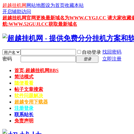
超越挂机网
网站地图
设为首页
收藏本站
开启辅助访问
超越挂机网官网更换最新域名为WWW.CYGJ.CC 请大家收藏
航:WWW.52GUJI.CC获取最新域名
找回密码
自动登录
密码
立即注册
登录
首页-超越挂机网
BBS
简洁模式
随便看看
帖子文章搜索
软件问题解决
超越专用下载器
注册登录
联系站长
免责声明