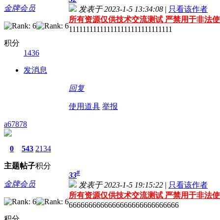
金牌会员
发表于 2023-1-5 13:34:08
|
只看该作者
所有资源仅供技术交流测试 严禁用于非法使
111111111111111111111111111111
积分
1436
发消息
回复
使用道具
举报
a67878
0
543
2134
主题
帖子
积分
#
33
金牌会员
发表于 2023-1-5 19:15:22
|
只看该作者
所有资源仅供技术交流测试 严禁用于非法使
6666666666666666666666666666
积分