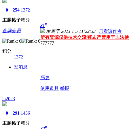
0
254
1372
主题
帖子
积分
#
31
金牌会员
发表于 2023-1-5 11:22:33
|
只看该作者
所有资源仅供技术交流测试 严禁用于非法使
777777
积分
1372
发消息
回复
使用道具
举报
lu2023
0
291
1436
主题
帖子
积分
#
32