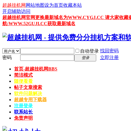
超越挂机网
网站地图
设为首页
收藏本站
开启辅助访问
超越挂机网官网更换最新域名为WWW.CYGJ.CC 请大家收藏
航:WWW.52GUJI.CC获取最新域名
找回密码
自动登录
密码
立即注册
登录
首页-超越挂机网
BBS
简洁模式
随便看看
帖子文章搜索
软件问题解决
超越专用下载器
注册登录
联系站长
免责声明