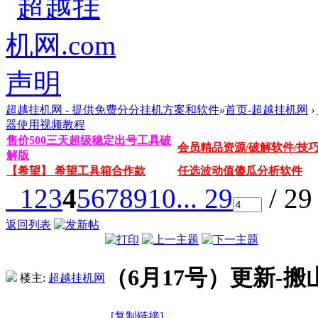
超越挂机网 - 提供免费分分挂机方案和软件
»
首页-超越挂机网
›
器使用视频教程
售价500三天超级稳定出号工具破
会员精品资源/破解软件/技
解版
【希望】 希望工具箱合作款
任选波动值傻瓜分析软件
1
2
3
4
5
6
7
8
9
10
... 29
/ 2
返回列表
（6月17号）更新-
楼主:
超越挂机网
[复制链接]