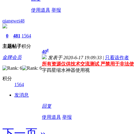
使用道具
举报
qiangwei48
0
481
1564
主题
帖子
积分
#
40
金牌会员
发表于 2020-6-17 19:09:33
|
只看该作者
所有资源仅供技术交流测试 严禁用于非法使
字四星缩水神器使用视
积分
1564
发消息
回复
使用道具
举报
下一页 »