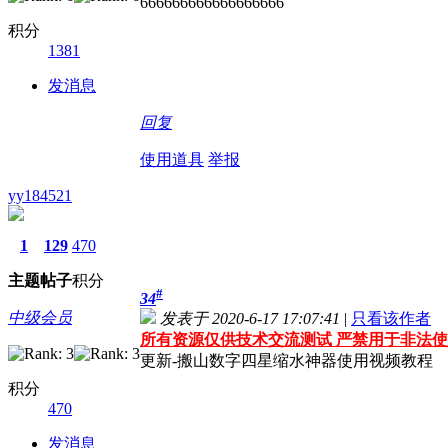
666666666666666666
积分
1381
发消息
回复
使用道具
举报
yy184521
1
129
470
主题
帖子
积分
#
34
中级会员
发表于 2020-6-17 17:07:41
|
只看该作者
所有资源仅供技术交流测试 严禁用于非法使
更新-搬山数字四星缩水神器使用视频教程
积分
470
发消息