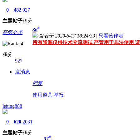
0
482
927
主题
帖子
积分
#
36
高级会员
发表于 2020-6-17 18:24:33
|
只看该作者
所有资源仅供技术交流测试 严禁用于非法使用 请
积分
927
发消息
回复
使用道具
举报
leiting888
0
620
2031
主题
帖子
积分
#
37