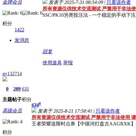
金牌会员
发表于 2025-7-31 08:54:09
|
只看该作者
所有资源仅供技术交流测试 严禁用于非法使
SSC/PK10另类投注法 - 一个稳定的手动下
积分
1422
发消息
回复
使用道具
举报
gy132714
0
209
631
主题
帖子
积分
#
634
高级会员
发表于 2025-8-21 17:58:41
|
只看该作者
所有资源仅供技术交流测试 严禁用于非法使用 请
王者荣耀送限时点券【中级河灯盘古AAGRXK
积分