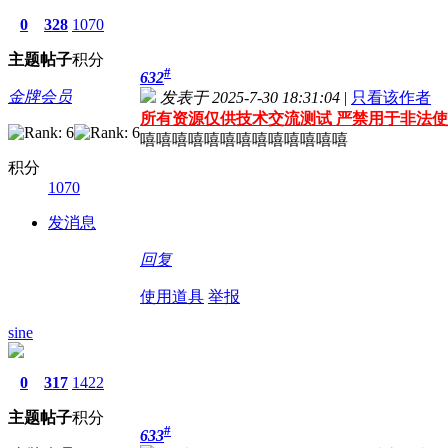
0
328
1070
主题
帖子
积分
#
632
金牌会员
发表于 2025-7-30 18:31:04
|
只看该作者
所有资源仅供技术交流测试 严禁用于非法使
嘻嘻嘻嘻嘻嘻嘻嘻嘻嘻嘻嘻嘻
积分
1070
发消息
回复
使用道具
举报
sine
0
317
1422
主题
帖子
积分
#
633