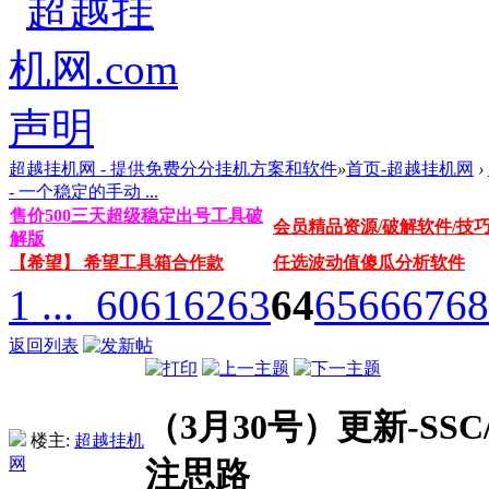
超越挂机网 - 提供免费分分挂机方案和软件
»
首页-超越挂机网
›
- 一个稳定的手动 ...
售价500三天超级稳定出号工具破
会员精品资源/破解软件/技
解版
【希望】 希望工具箱合作款
任选波动值傻瓜分析软件
1 ...
60
61
62
63
64
65
66
67
68
返回列表
（3月30号）更新-SS
楼主:
超越挂机
网
注思路