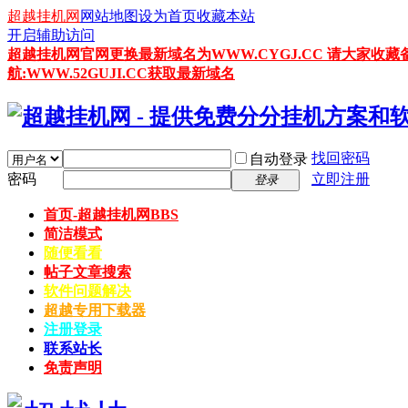
超越挂机网
网站地图
设为首页
收藏本站
开启辅助访问
超越挂机网官网更换最新域名为WWW.CYGJ.CC 请大家收藏
航:WWW.52GUJI.CC获取最新域名
找回密码
自动登录
密码
立即注册
登录
首页-超越挂机网
BBS
简洁模式
随便看看
帖子文章搜索
软件问题解决
超越专用下载器
注册登录
联系站长
免责声明