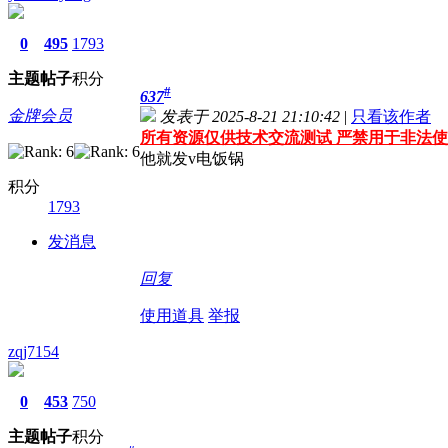
0
495
1793
主题
帖子
积分
#
637
金牌会员
发表于 2025-8-21 21:10:42
|
只看该作者
所有资源仅供技术交流测试 严禁用于非法使
他就发v电饭锅
积分
1793
发消息
回复
使用道具
举报
zqj7154
0
453
750
主题
帖子
积分