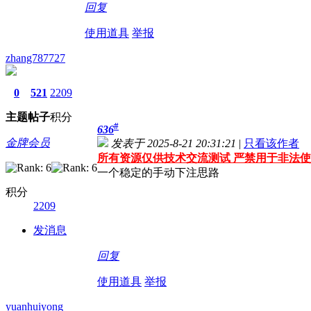
回复
使用道具
举报
zhang787727
0
521
2209
主题
帖子
积分
#
636
金牌会员
发表于 2025-8-21 20:31:21
|
只看该作者
所有资源仅供技术交流测试 严禁用于非法使
一个稳定的手动下注思路
积分
2209
发消息
回复
使用道具
举报
yuanhuiyong