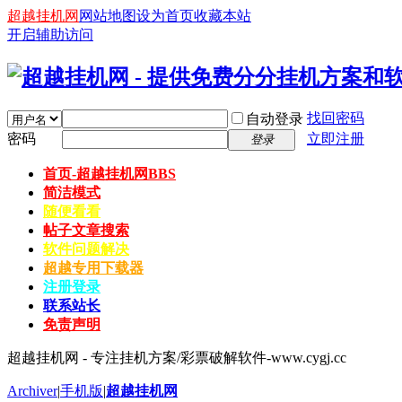
超越挂机网
网站地图
设为首页
收藏本站
开启辅助访问
找回密码
自动登录
密码
立即注册
登录
首页-超越挂机网
BBS
简洁模式
随便看看
帖子文章搜索
软件问题解决
超越专用下载器
注册登录
联系站长
免责声明
超越挂机网 - 专注挂机方案/彩票破解软件-www.cygj.cc
Archiver
|
手机版
|
超越挂机网