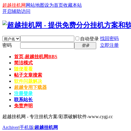
超越挂机网
网站地图
设为首页
收藏本站
开启辅助访问
找回密码
自动登录
密码
立即注册
登录
首页-超越挂机网
BBS
简洁模式
随便看看
帖子文章搜索
软件问题解决
超越专用下载器
注册登录
联系站长
免责声明
超越挂机网 - 专注挂机方案/彩票破解软件-www.cygj.cc
Archiver
|
手机版
|
超越挂机网