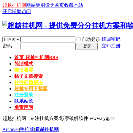
超越挂机网
网站地图
设为首页
收藏本站
开启辅助访问
找回密码
自动登录
密码
立即注册
登录
首页-超越挂机网
BBS
简洁模式
随便看看
帖子文章搜索
软件问题解决
超越专用下载器
注册登录
联系站长
免责声明
超越挂机网 - 专注挂机方案/彩票破解软件-www.cygj.cc
Archiver
|
手机版
|
超越挂机网