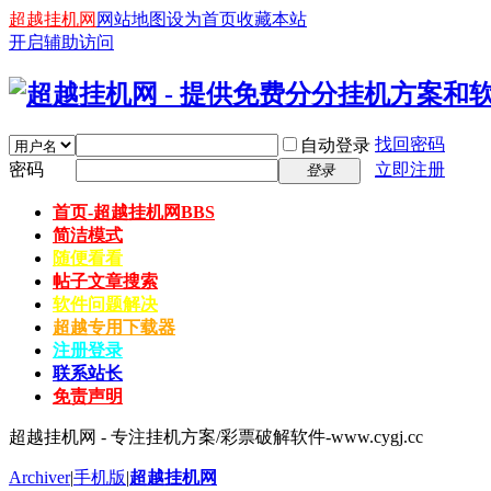
超越挂机网
网站地图
设为首页
收藏本站
开启辅助访问
找回密码
自动登录
密码
立即注册
登录
首页-超越挂机网
BBS
简洁模式
随便看看
帖子文章搜索
软件问题解决
超越专用下载器
注册登录
联系站长
免责声明
超越挂机网 - 专注挂机方案/彩票破解软件-www.cygj.cc
Archiver
|
手机版
|
超越挂机网