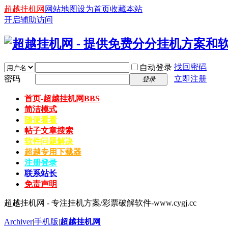
超越挂机网
网站地图
设为首页
收藏本站
开启辅助访问
找回密码
自动登录
密码
立即注册
登录
首页-超越挂机网
BBS
简洁模式
随便看看
帖子文章搜索
软件问题解决
超越专用下载器
注册登录
联系站长
免责声明
超越挂机网 - 专注挂机方案/彩票破解软件-www.cygj.cc
Archiver
|
手机版
|
超越挂机网